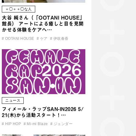
＋◯＋＋◯な人
大谷 純さん（「OOTANI HOUSE」
館長） アートによる癒しと目を見開
かせる体験をケアへ…
#
OOTANI HOUSE
#
ケア
#
伊吹春香
ニュース
フィメール・ラップSAN-IN2026 5/
21(木)から活動スタート！…
#
HIP HOP
#
Mi-mi Blaze
#
ジェンダー