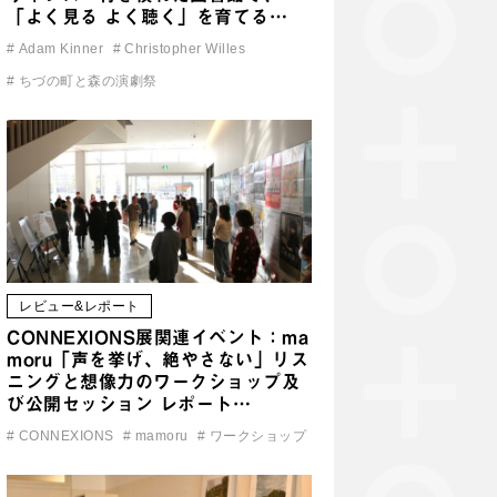
「よく見る よく聴く」を育てる…
#
Adam Kinner
#
Christopher Willes
#
ちづの町と森の演劇祭
レビュー&レポート
CONNEXIONS展関連イベント：ma
moru「声を挙げ、絶やさない」リス
ニングと想像力のワークショップ及
び公開セッション レポート…
#
CONNEXIONS
#
mamoru
#
ワークショップ