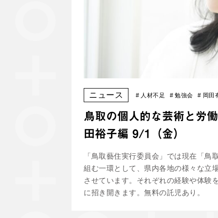
ニュース
#
人材不足
#
勉強会
#
岡田
鳥取の個人的な芸術と労働
田裕子編 9/1（金）
「鳥取藝住実行委員会」では現在「鳥
組む一環として、県内各地の様々な立
させています。それぞれの経験や体験
に招き開きます。無料の託児あり。