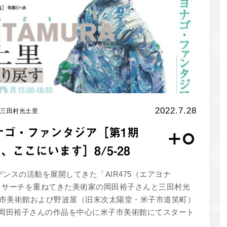
2022.7.28
三田村光土里
つのヨナゴ・ファンタジア［第1期
ま、ここにいます］8/5-28
デンスの活動を展開してきた「AIR475（エアヨナ
リサーチを重ねてきた美術家の岡田裕子さんと三田村光
子市美術館および野波屋（旧末次太陽堂・米子市道笑町）
、岡田裕子さんの作品を中心に米子市美術館にてスタート