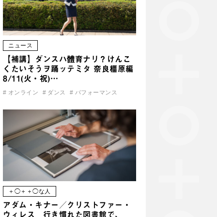
ニュース
【補講】ダンスハ體育ナリ？けんこ
くたいそうヲ踊ッテミタ 奈良橿原編
8/11(火・祝)…
#
オンライン
#
ダンス
#
パフォーマンス
＋◯＋＋◯な人
アダム・キナー／クリストファー・
ウィレス 行き慣れた図書館で、