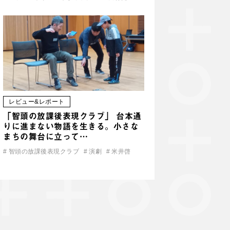
レビュー&レポート
「智頭の放課後表現クラブ」 台本通
りに進まない物語を生きる。小さな
まちの舞台に立って…
#
智頭の放課後表現クラブ
#
演劇
#
米井啓