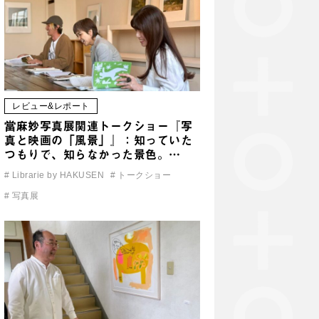
レビュー&レポート
當麻妙写真展関連トークショー『写
真と映画の「風景」』：知っていた
つもりで、知らなかった景色。…
#
Librarie by HAKUSEN
#
トークショー
#
写真展