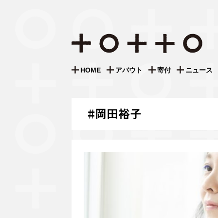
S
k
i
HOME
アバウト
寄付
ニュース
p
t
o
c
#
岡田裕子
o
n
t
e
n
t