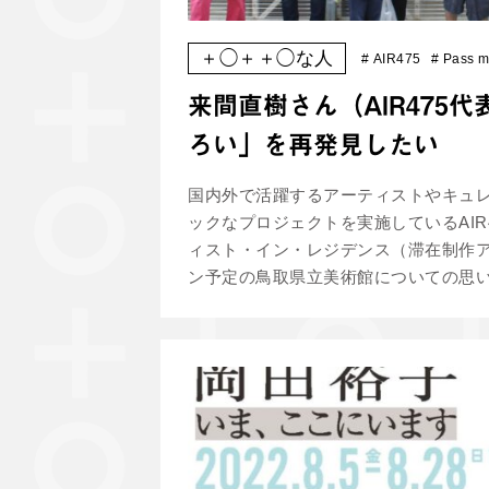
＋◯＋＋◯な人
#
AIR475
#
Pass m
来間直樹さん（AIR475
ろい」を再発見したい
国内外で活躍するアーティストやキュ
ックなプロジェクトを実施しているAI
ィスト・イン・レジデンス（滞在制作ア
ン予定の鳥取県立美術館についての思