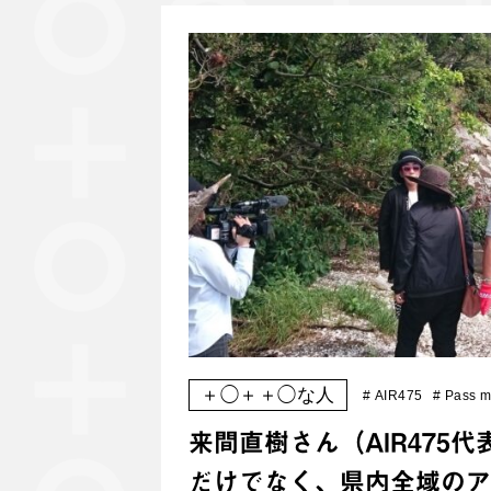
＋◯＋＋◯な人
#
AIR475
#
Pass m
来間直樹さん（AIR475
だけでなく、県内全域のア