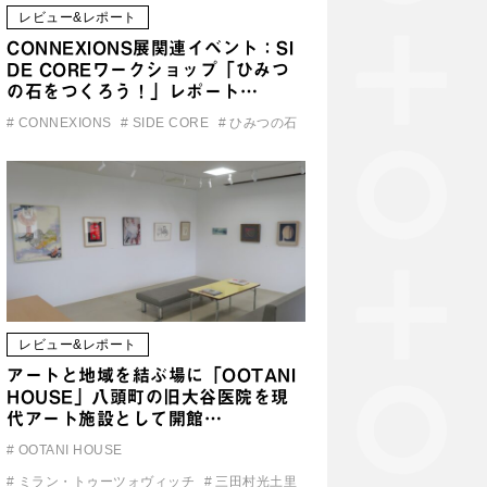
レビュー&レポート
CONNEXIONS展関連イベント：SI
DE COREワークショップ「ひみつ
の石をつくろう！」レポート…
#
CONNEXIONS
#
SIDE CORE
#
ひみつの石
レビュー&レポート
アートと地域を結ぶ場に「OOTANI
HOUSE」八頭町の旧大谷医院を現
代アート施設として開館…
#
OOTANI HOUSE
#
ミラン・トゥーツォヴィッチ
#
三田村光土里