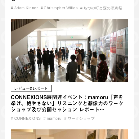
#
Adam Kinner
#
Christopher Willes
#
ちづの町と森の演劇祭
レビュー&レポート
CONNEXIONS展関連イベント：mamoru「声を
挙げ、絶やさない」リスニングと想像力のワーク
ショップ及び公開セッション レポート…
#
CONNEXIONS
#
mamoru
#
ワークショップ