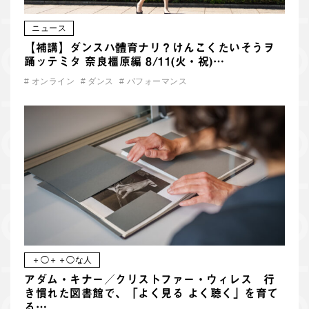
ニュース
【補講】ダンスハ體育ナリ？けんこくたいそうヲ
踊ッテミタ 奈良橿原編 8/11(火・祝)…
#
オンライン
#
ダンス
#
パフォーマンス
＋◯＋＋◯な人
アダム・キナー／クリストファー・ウィレス 行
き慣れた図書館で、「よく見る よく聴く」を育て
る…