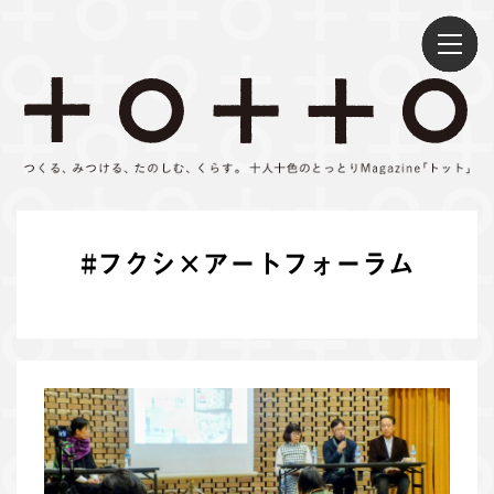
S
k
i
p
t
o
c
o
n
#
フクシ×アートフォーラム
t
e
n
t