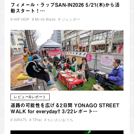
フィメール・ラップSAN-IN2026 5/21(木)から活
動スタート！…
#
HIP HOP
#
Mi-mi Blaze
#
ジェンダー
レビュー&レポート
道路の可能性を広げる2日間 YONAGO STREET
WALK for everyday!! 3/22レポート…
#
AIR475
#
TPlat
#
ちいさいおうち