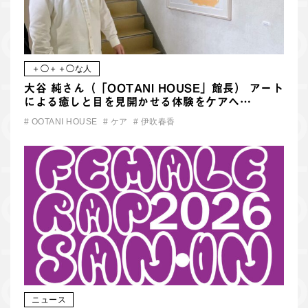
＋◯＋＋◯な人
大谷 純さん（「OOTANI HOUSE」館長） アート
による癒しと目を見開かせる体験をケアへ…
#
OOTANI HOUSE
#
ケア
#
伊吹春香
ニュース