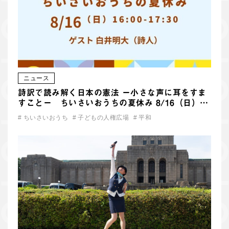
ニュース
詩訳で読み解く日本の憲法 ー小さな声に耳をすま
すことー ちいさいおうちの夏休み 8/16（日）…
#
ちいさいおうち
#
子どもの人権広場
#
平和