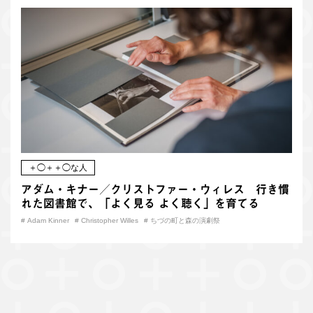
＋◯＋＋◯な人
アダム・キナー／クリストファー・ウィレス 行き慣
れた図書館で、「よく見る よく聴く」を育てる
#
Adam Kinner
#
Christopher Willes
#
ちづの町と森の演劇祭