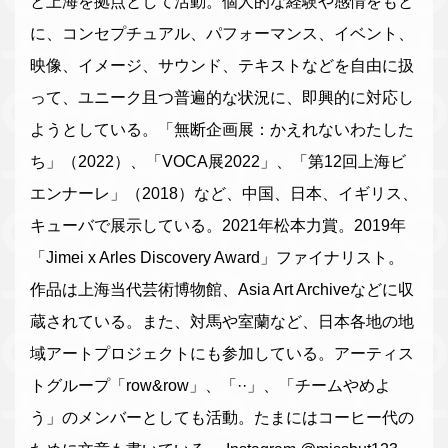
と上海を拠点として活動。個人的な経験や感情をもと
に、コンセプチュアル、パフォーマンス、イベント、
映像、イメージ、サウンド、テキストなどを自由に扱
って、ユニーク且つ普遍的な状況に、即興的に対応し
ようとしている。「無断企画展：かえれないわたした
ち」（2022）、「VOCA展2022」、「第12回上海ビ
エンナーレ」（2018）など、中国、日本、イギリス、
キューバで展示している。2021年松本力賞。2019年
「Jimei x Arles Discovery Award」ファイナリスト。
作品は上海当代芸術博物館、Asia Art Archiveなどに収
蔵されている。また、対馬や室蘭など、日本各地の地
域アートプロジェクトにも参加している。アーティス
トグループ「row&row」、「··」、「チームやめよ
う」のメンバーとしても活動。たまにはコーヒー代の