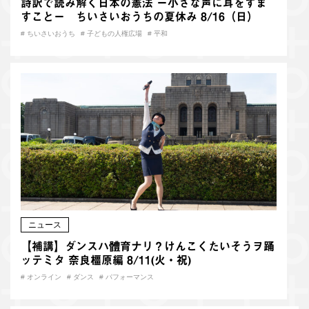
詩訳で読み解く日本の憲法 ー小さな声に耳をすま
すことー ちいさいおうちの夏休み 8/16（日）
#
ちいさいおうち
#
子どもの人権広場
#
平和
ニュース
【補講】ダンスハ體育ナリ？けんこくたいそうヲ踊
ッテミタ 奈良橿原編 8/11(火・祝)
#
オンライン
#
ダンス
#
パフォーマンス