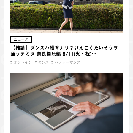
ニュース
【補講】ダンスハ體育ナリ？けんこくたいそうヲ
踊ッテミタ 奈良橿原編 8/11(火・祝)…
#
オンライン
#
ダンス
#
パフォーマンス