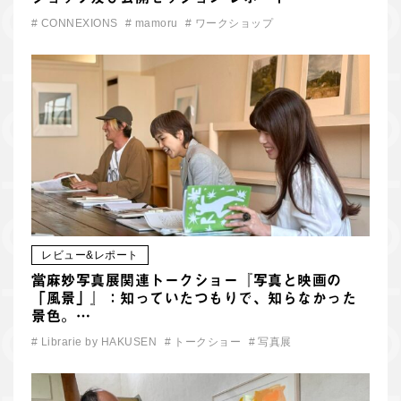
#
CONNEXIONS
#
mamoru
#
ワークショップ
レビュー&レポート
當麻妙写真展関連トークショー『写真と映画の
「風景」』：知っていたつもりで、知らなかった
景色。…
#
Librarie by HAKUSEN
#
トークショー
#
写真展