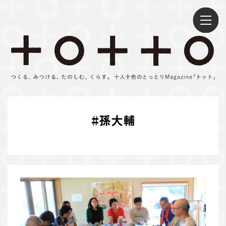
S
k
i
p
t
o
c
o
n
#
孫大輔
t
e
n
t