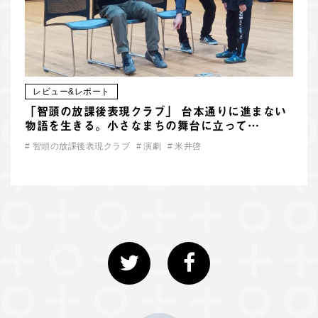
レビュー&レポート
「智頭の放課後表現クラブ」 台本通りに進まない
物語を生きる。小さなまちの舞台に立って…
#
智頭の放課後表現クラブ
#
演劇
#
米井啓