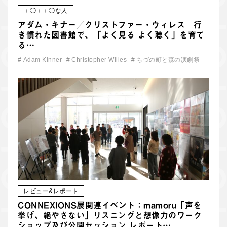
＋◯＋＋◯な人
アダム・キナー／クリストファー・ウィレス 行
き慣れた図書館で、「よく見る よく聴く」を育て
る…
#
Adam Kinner
#
Christopher Willes
#
ちづの町と森の演劇祭
レビュー&レポート
CONNEXIONS展関連イベント：mamoru「声を
挙げ、絶やさない」リスニングと想像力のワーク
ショップ及び公開セッション レポート…