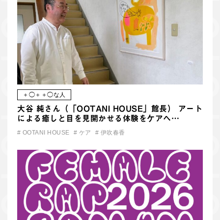
＋◯＋＋◯な人
大谷 純さん（「OOTANI HOUSE」館長） アート
による癒しと目を見開かせる体験をケアへ…
#
OOTANI HOUSE
#
ケア
#
伊吹春香