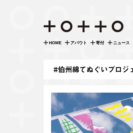
S
k
i
HOME
アバウト
寄付
ニュース
p
t
o
c
#
伯州綿てぬぐいプロジ
o
n
t
e
n
t