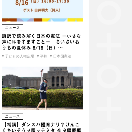
ニュース
詩訳で読み解く日本の憲法 ー小さな
声に耳をすますことー ちいさいお
うちの夏休み 8/16（日）…
#
子どもの人権広場
#
平和
#
日本国憲法
ニュース
【補講】ダンスハ體育ナリ？けんこ
くたいそうヲ踊ッテミタ 奈良橿原編