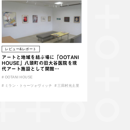
レビュー&レポート
アートと地域を結ぶ場に「OOTANI
HOUSE」八頭町の旧大谷医院を現
代アート施設として開館…
#
OOTANI HOUSE
#
ミラン・トゥーツォヴィッチ
#
三田村光土里