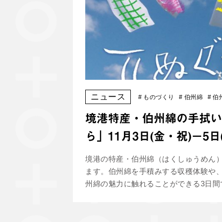
ニュース
#
ものづくり
#
伯州綿
#
伯
境港特産・伯州綿の手拭い
ら」11月3日(金・祝)－5日
境港の特産・伯州綿（はくしゅうめん）
ます。伯州綿を手積みする収穫体験や
州綿の魅力に触れることができる3日間