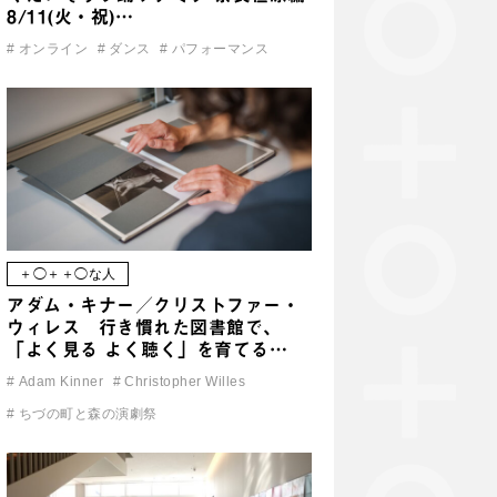
8/11(火・祝)…
#
オンライン
#
ダンス
#
パフォーマンス
＋◯＋＋◯な人
アダム・キナー／クリストファー・
ウィレス 行き慣れた図書館で、
「よく見る よく聴く」を育てる…
#
Adam Kinner
#
Christopher Willes
#
ちづの町と森の演劇祭