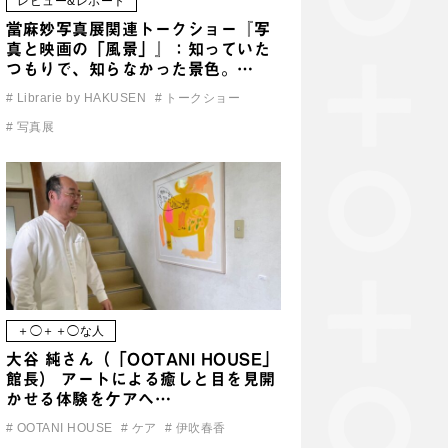
レビュー&レポート
當麻妙写真展関連トークショー『写
真と映画の「風景」』：知っていた
つもりで、知らなかった景色。…
#
Librarie by HAKUSEN
#
トークショー
#
写真展
＋◯＋＋◯な人
大谷 純さん（「OOTANI HOUSE」
館長） アートによる癒しと目を見開
かせる体験をケアへ…
#
OOTANI HOUSE
#
ケア
#
伊吹春香