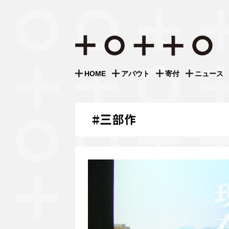
S
k
i
HOME
アバウト
寄付
ニュース
p
t
o
c
#
三部作
o
n
t
e
n
t