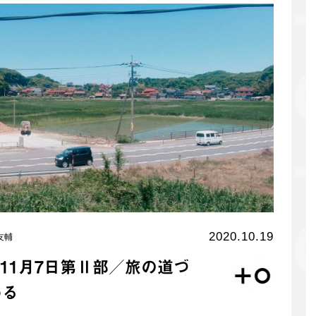
2020.10.19
友輔
11月7日第Ⅱ部／旅の道づ
める