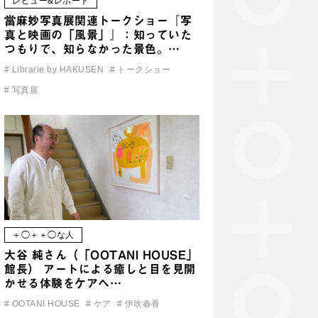
レビュー&レポート
當麻妙写真展関連トークショー『写
真と映画の「風景」』：知っていた
つもりで、知らなかった景色。…
#
Librarie by HAKUSEN
#
トークショー
#
写真展
＋◯＋＋◯な人
大谷 純さん（「OOTANI HOUSE」
館長） アートによる癒しと目を見開
かせる体験をケアへ…
#
OOTANI HOUSE
#
ケア
#
伊吹春香