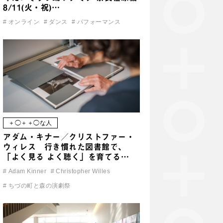
8/11(火・祝)…
#
オンライン
#
ダンス
#
パフォーマンス
＋◯＋＋◯な人
アダム・キナー／クリストファー・
ウィレス 行き慣れた図書館で、
「よく見る よく聴く」を育てる…
#
Adam Kinner
#
Christopher Willes
#
ちづの町と森の演劇祭