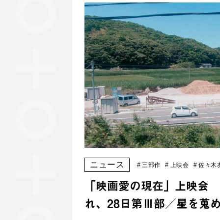
ニュース
#
三部作
#
上映会
#
佐々木
「映画愛の現在」上映会 
れ、28日第Ⅲ部／星を蒐