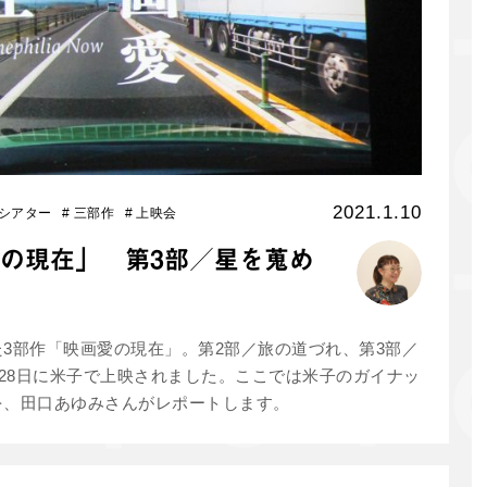
2021.1.10
シアター
#
三部作
#
上映会
の現在」 第3部／星を蒐め
3部作「映画愛の現在」。第2部／旅の道づれ、第3部／
、28日に米子で上映されました。ここでは米子のガイナッ
を、田口あゆみさんがレポートします。