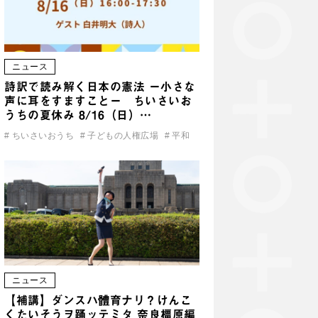
ニュース
詩訳で読み解く日本の憲法 ー小さな
声に耳をすますことー ちいさいお
うちの夏休み 8/16（日）…
#
ちいさいおうち
#
子どもの人権広場
#
平和
ニュース
【補講】ダンスハ體育ナリ？けんこ
くたいそうヲ踊ッテミタ 奈良橿原編