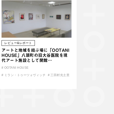
レビュー&レポート
アートと地域を結ぶ場に「OOTANI
HOUSE」八頭町の旧大谷医院を現
代アート施設として開館…
#
OOTANI HOUSE
#
ミラン・トゥーツォヴィッチ
#
三田村光土里