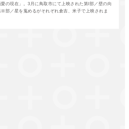
愛の現在」。3月に鳥取市にて上映された第I部／壁の向
第Ⅲ部／星を蒐めるがそれぞれ倉吉、米子で上映されま