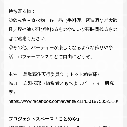
持ち寄る物：
◎飲み物＋食べ物 各一品（手料理、密造酒など大歓
迎／煙や油が飛び跳ねるものや匂いが長時間残るもの
はご遠慮ください）
◎その他、パーティーが楽しくなるような飾りや小
話、パフォーマンスなどご自由にどうぞ。
主催： 鳥取藝住実行委員会（ トット編集部）
協力： 岩淵拓郎（編集者／もちよりパーティー研究
家）
https://www.facebook.com/events/2114331975352318/
プロジェクトスペース「ことめや」