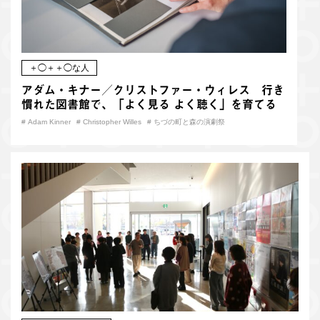
＋◯＋＋◯な人
アダム・キナー／クリストファー・ウィレス 行き
慣れた図書館で、「よく見る よく聴く」を育てる
#
Adam Kinner
#
Christopher Willes
#
ちづの町と森の演劇祭