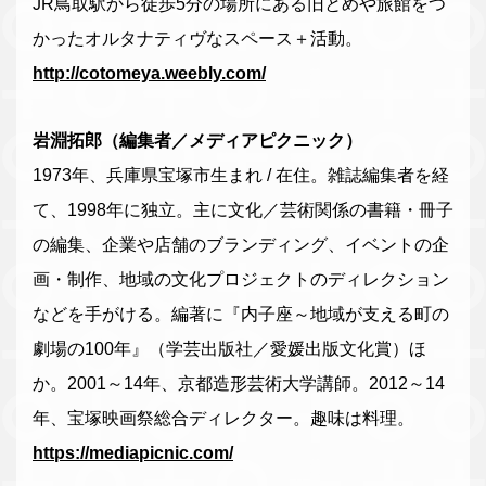
JR鳥取駅から徒歩5分の場所にある旧とめや旅館をつ
かったオルタナティヴなスペース＋活動。
http://cotomeya.weebly.com/
岩淵拓郎（編集者／メディアピクニック）
1973年、兵庫県宝塚市生まれ / 在住。雑誌編集者を経
て、1998年に独立。主に文化／芸術関係の書籍・冊子
の編集、企業や店舗のブランディング、イベントの企
画・制作、地域の文化プロジェクトのディレクション
などを手がける。編著に『内子座～地域が支える町の
劇場の100年』（学芸出版社／愛媛出版文化賞）ほ
か。2001～14年、京都造形芸術大学講師。2012～14
年、宝塚映画祭総合ディレクター。趣味は料理。
https://mediapicnic.com/