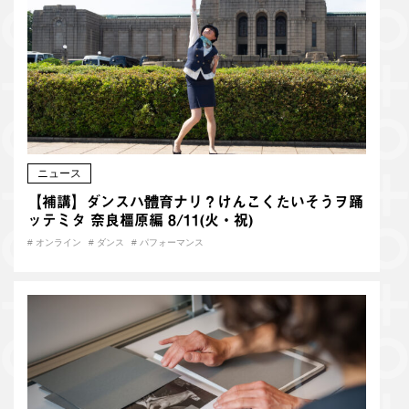
ニュース
【補講】ダンスハ體育ナリ？けんこくたいそうヲ踊
ッテミタ 奈良橿原編 8/11(火・祝)
#
オンライン
#
ダンス
#
パフォーマンス