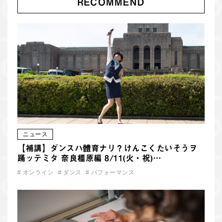
RECOMMEND
ニュース
【補講】ダンスハ體育ナリ？けんこくたいそうヲ
踊ッテミタ 奈良橿原編 8/11(火・祝)…
#
オンライン
#
ダンス
#
パフォーマンス