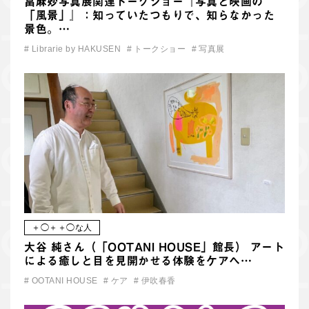
當麻妙写真展関連トークショー『写真と映画の
「風景」』：知っていたつもりで、知らなかった
景色。…
#
Librarie by HAKUSEN
#
トークショー
#
写真展
＋◯＋＋◯な人
大谷 純さん（「OOTANI HOUSE」館長） アート
による癒しと目を見開かせる体験をケアへ…
#
OOTANI HOUSE
#
ケア
#
伊吹春香