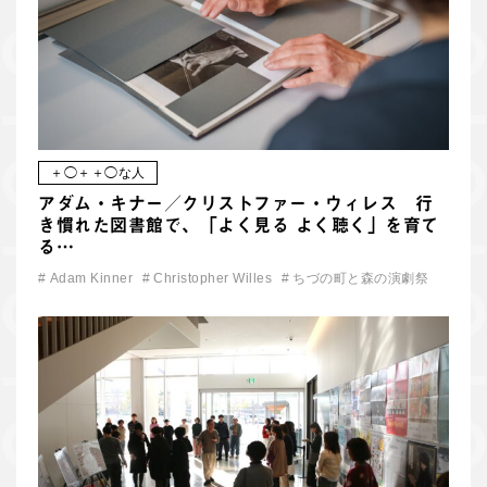
＋◯＋＋◯な人
アダム・キナー／クリストファー・ウィレス 行
き慣れた図書館で、「よく見る よく聴く」を育て
る…
#
Adam Kinner
#
Christopher Willes
#
ちづの町と森の演劇祭