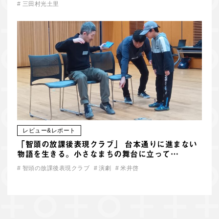
#
三田村光土里
レビュー&レポート
「智頭の放課後表現クラブ」 台本通りに進まない
物語を生きる。小さなまちの舞台に立って…
#
智頭の放課後表現クラブ
#
演劇
#
米井啓