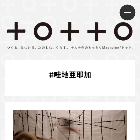
S
k
i
p
t
o
c
o
n
#
畦地亜耶加
t
e
n
t