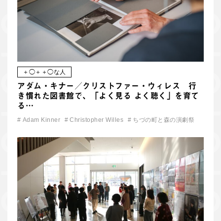
＋◯＋＋◯な人
アダム・キナー／クリストファー・ウィレス 行
き慣れた図書館で、「よく見る よく聴く」を育て
る…
#
Adam Kinner
#
Christopher Willes
#
ちづの町と森の演劇祭