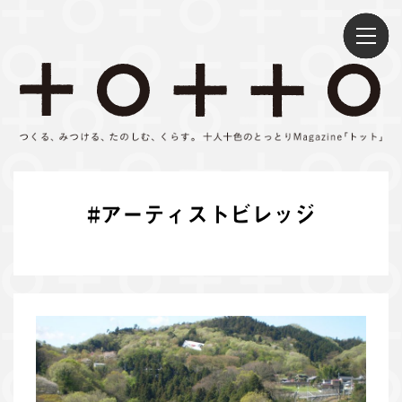
S
k
i
p
t
o
c
o
n
#
アーティストビレッジ
t
e
n
t