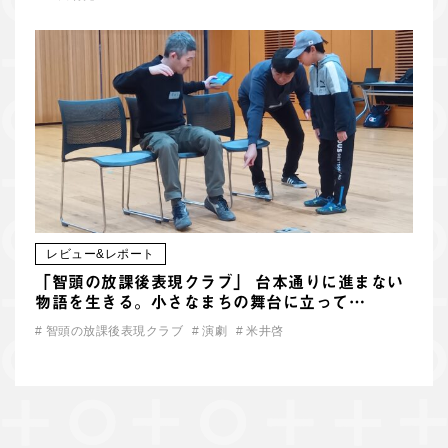
レビュー&レポート
「智頭の放課後表現クラブ」 台本通りに進まない
物語を生きる。小さなまちの舞台に立って…
#
智頭の放課後表現クラブ
#
演劇
#
米井啓