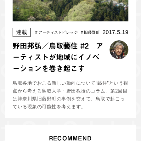
連載
2017.5.19
#
アーティストビレッジ
#
旧藤野町
#
移住
野田邦弘／鳥取藝住 #2 ア
ーティストが地域にイノベ
ーションを巻き起こす
鳥取各地でおこる新しい動向について“藝住”という視
点から考える鳥取大学・野田教授のコラム。第2回目
は神奈川県旧藤野町の事例を交えて、鳥取で起こっ
ている現象の可能性を考えます。
RECOMMEND