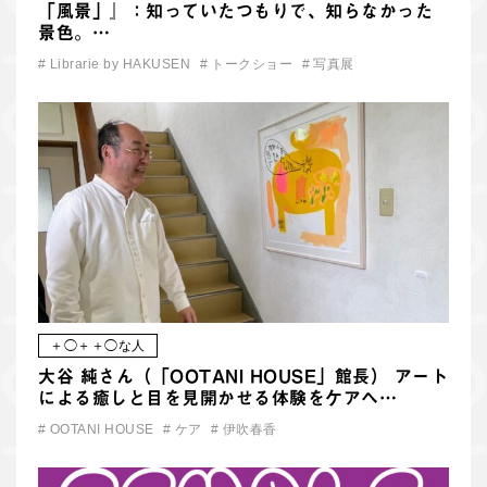
「風景」』：知っていたつもりで、知らなかった
景色。…
#
Librarie by HAKUSEN
#
トークショー
#
写真展
＋◯＋＋◯な人
大谷 純さん（「OOTANI HOUSE」館長） アート
による癒しと目を見開かせる体験をケアへ…
#
OOTANI HOUSE
#
ケア
#
伊吹春香