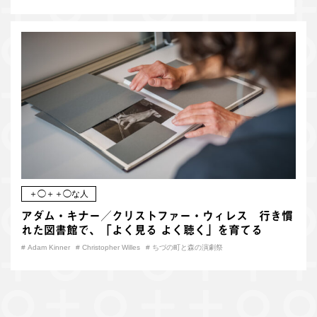
＋◯＋＋◯な人
アダム・キナー／クリストファー・ウィレス 行き慣
れた図書館で、「よく見る よく聴く」を育てる
#
Adam Kinner
#
Christopher Willes
#
ちづの町と森の演劇祭