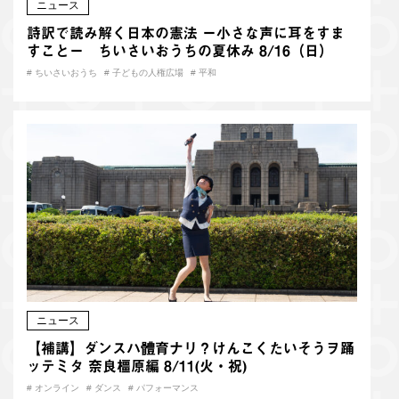
ニュース
詩訳で読み解く日本の憲法 ー小さな声に耳をすま
すことー ちいさいおうちの夏休み 8/16（日）
#
ちいさいおうち
#
子どもの人権広場
#
平和
ニュース
【補講】ダンスハ體育ナリ？けんこくたいそうヲ踊
ッテミタ 奈良橿原編 8/11(火・祝)
#
オンライン
#
ダンス
#
パフォーマンス